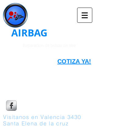
AIRBAG
MEXICO
Reparacion de bolsas de aire
COTIZA YA!
GDL 33 16112772
RESTO DE LA REPUBLICA
33 41708280
Visitanos en Valencia 3430
Santa Elena de la cruz